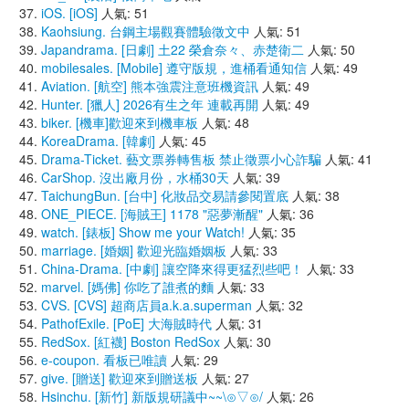
iOS. [iOS]
人氣: 51
Kaohsiung. 台鋼主場觀賽體驗徵文中
人氣: 51
Japandrama. [日劇] 土22 榮倉奈々、赤楚衛二
人氣: 50
mobilesales. [Mobile] 遵守版規，進桶看通知信
人氣: 49
Aviation. [航空] 熊本強震注意班機資訊
人氣: 49
Hunter. [獵人] 2026有生之年 連載再開
人氣: 49
biker. [機車]歡迎來到機車板
人氣: 48
KoreaDrama. [韓劇]
人氣: 45
Drama-Ticket. 藝文票券轉售板 禁止徵票小心詐騙
人氣: 41
CarShop. 沒出廠月份，水桶30天
人氣: 39
TaichungBun. [台中] 化妝品交易請參閱置底
人氣: 38
ONE_PIECE. [海賊王] 1178 "惡夢漸醒"
人氣: 36
watch. [錶板] Show me your Watch!
人氣: 35
marriage. [婚姻] 歡迎光臨婚姻板
人氣: 33
China-Drama. [中劇] 讓空降來得更猛烈些吧！
人氣: 33
marvel. [媽佛] 你吃了誰煮的麵
人氣: 33
CVS. [CVS] 超商店員a.k.a.superman
人氣: 32
PathofExile. [PoE] 大海賊時代
人氣: 31
RedSox. [紅襪] Boston RedSox
人氣: 30
e-coupon. 看板已唯讀
人氣: 29
give. [贈送] 歡迎來到贈送板
人氣: 27
Hsinchu. [新竹] 新版規研議中~~\⊙▽⊙/
人氣: 26