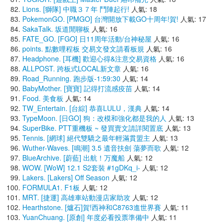
Lions. [獅隊] 中職３７年 鬥陣起行!
人氣: 18
PokemonGO. [PMGO] 台灣開放下載GO十周年!賀!
人氣: 17
SakaTalk. 坂道閒聊板
人氣: 16
FATE_GO. [FGO] 日11周年活動/台神秘屋
人氣: 16
points. 點數哩程板 交易文發文請看板規
人氣: 16
Headphone. [耳機] 歡迎心得&注意交易資格
人氣: 16
ALLPOST. 跨板式LOCAL新文章
人氣: 16
Road_Running. 跑步版-1:59:30
人氣: 14
BabyMother. [寶寶] 記得打流感疫苗
人氣: 14
Food. 美食板
人氣: 14
TW_Entertain. [台綜] 恭喜LULU，漢典
人氣: 14
TypeMoon. [日GO] 狗：改模和強化都是我的人
人氣: 13
SuperBike. PTT重機板 ~ 發買賣文請詳閱置底
人氣: 13
Tennis. [網球] 絕代雙驕之最年輕滿貫盟主
人氣: 13
Wuther-Waves. [鳴潮] 3.5 遺音扶劍 蕩夢而歌
人氣: 12
BlueArchive. [蔚藍] 出航！万魔船
人氣: 12
WOW. [WoW] 12.1 S2套裝 #1gDKq_i-
人氣: 12
Lakers. [Lakers] Off Season
人氣: 12
FORMULA1. F1板
人氣: 12
MRT. [捷運] 高雄車站動漫店家助攻
人氣: 12
Hearthstone. [爐石]賀!西神和C8763進世界賽
人氣: 11
YuanChuang. [原創] 年度必看投票準備中
人氣: 11