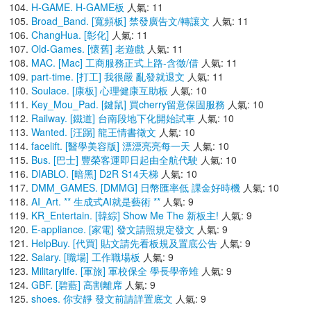
H-GAME. H-GAME板
人氣: 11
Broad_Band. [寬頻板] 禁發廣告文/轉讓文
人氣: 11
ChangHua. [彰化]
人氣: 11
Old-Games. [懷舊] 老遊戲
人氣: 11
MAC. [Mac] 工商服務正式上路-含徵/借
人氣: 11
part-time. [打工] 我很嚴 亂發就退文
人氣: 11
Soulace. [康板] 心理健康互助板
人氣: 10
Key_Mou_Pad. [鍵鼠] 買cherry留意保固服務
人氣: 10
Railway. [鐵道] 台南段地下化開始試車
人氣: 10
Wanted. [汪踢] 龍王情書徵文
人氣: 10
facelift. [醫學美容版] 漂漂亮亮每一天
人氣: 10
Bus. [巴士] 豐榮客運即日起由全航代駛
人氣: 10
DIABLO. [暗黑] D2R S14天梯
人氣: 10
DMM_GAMES. [DMMG] 日幣匯率低 課金好時機
人氣: 10
AI_Art. ** 生成式AI就是藝術 **
人氣: 9
KR_Entertain. [韓綜] Show Me The 新板主!
人氣: 9
E-appliance. [家電] 發文請照規定發文
人氣: 9
HelpBuy. [代買] 貼文請先看板規及置底公告
人氣: 9
Salary. [職場] 工作職場板
人氣: 9
Militarylife. [軍旅] 軍校保全 學長學帝雉
人氣: 9
GBF. [碧藍] 高割離席
人氣: 9
shoes. 你安靜 發文前請詳置底文
人氣: 9