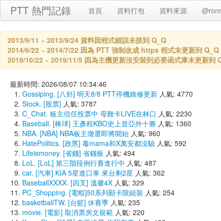
PTT 熱門記錄
首頁
資料打包
資料來源
@ron
2013/9/11 ~ 2013/9/24 資料因程式錯誤未抓到 Q_Q
2014/6/22 ~ 2014/7/22 因為 PTT 強制改成 https 程式未更新到 Q_Q
2019/10/22 ~ 2019/11/5 因為主機更新沒安裝到必要函式庫未更新到 
最新時間: 2026/08/07 10:34:46
Gossiping. [八卦] 明天8/8 PTT停機維修更新
人氣: 4770
Stock. [股票]
人氣: 3787
C_Chat. 板主信任投票中 母雞卡LIVE在林口
人氣: 2230
Baseball. [棒球] 王彥程KBO史上首亞外十勝
人氣: 1360
NBA. [NBA] NBA板主徵選即將開始
人氣: 960
HatePolitics. [政黑] 毒mama和X萬安都沒驗
人氣: 592
Lifeismoney. [省錢] 省錢板
人氣: 494
LoL. [LoL] 第三階段例行賽進行中
人氣: 487
car. [汽車] KIA 5星進口車 來台剩2星
人氣: 362
BaseballXXXX. [四叉] 溫馨4X
人氣: 329
PC_Shopping. [電蝦]50系列顯卡限組裝
人氣: 254
basketballTW. [台籃] 休賽季
人氣: 235
movie. [電影] 取消票房文規範
人氣: 220