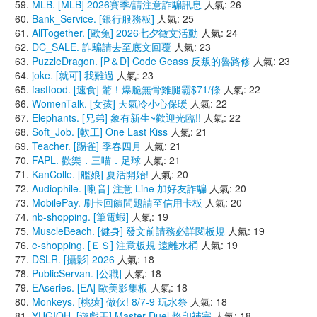
MLB. [MLB] 2026賽季/請注意詐騙訊息
人氣: 26
Bank_Service. [銀行服務板]
人氣: 25
AllTogether. [歐兔] 2026七夕徵文活動
人氣: 24
DC_SALE. 詐騙請去至底文回覆
人氣: 23
PuzzleDragon. [P＆D] Code Geass 反叛的魯路修
人氣: 23
joke. [就可] 我難過
人氣: 23
fastfood. [速食] 驚！爆脆無骨雞腿霸$71/條
人氣: 22
WomenTalk. [女孩] 天氣冷小心保暖
人氣: 22
Elephants. [兄弟] 象有新生~歡迎光臨!!
人氣: 22
Soft_Job. [軟工] One Last Kiss
人氣: 21
Teacher. [踢雀] 季春四月
人氣: 21
FAPL. 歡樂．三喵．足球
人氣: 21
KanColle. [艦娘] 夏活開始!
人氣: 20
Audiophile. [喇音] 注意 Line 加好友詐騙
人氣: 20
MobilePay. 刷卡回饋問題請至信用卡板
人氣: 20
nb-shopping. [筆電蝦]
人氣: 19
MuscleBeach. [健身] 發文前請務必詳閱板規
人氣: 19
e-shopping. [ＥＳ] 注意板規 遠離水桶
人氣: 19
DSLR. [攝影] 2026
人氣: 18
PublicServan. [公職]
人氣: 18
EAseries. [EA] 歐美影集板
人氣: 18
Monkeys. [桃猿] 做伙! 8/7-9 玩水祭
人氣: 18
YUGIOH. [遊戲王] Master Duel 烙印補完
人氣: 18