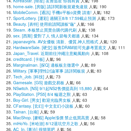
KoreaStar. [韓星] 友善追星 你我有責
人氣: 198
home-sale. [房版] 請詳閱新板規避免違規
人氣: 190
MobileComm. [通訊] 手機o平板o資費 請進!
人氣: 182
SportLottery. [運彩] 過關王8/8 17:59截止預測
人氣: 173
Beauty. [表特] 使用前請閱讀板"龜"
人氣: 166
Steam. 本板禁止買賣合購代購代刷
人氣: 138
sex. [西斯] 愛對了人 情人節每天都過
人氣: 134
japanavgirls. AV女優板 清新、優質,神人照格式
人氣: 120
HardwareSale. [硬交] 販售DRAM前可先參考置底文
人氣: 111
Japan_Travel. 近期前往沖繩注意颱風動向
人氣: 108
creditcard. [卡板]
人氣: 96
Marginalman. [探Q] 邊板板主徵選中
人氣: 89
Military. [軍事]理性討論軍事 請詳閱板規
人氣: 83
Tech_Job. [科技]
人氣: 73
Gamesale. [GS] 遊戲交易板
人氣: 66
NSwitch. [NS] 9/1起NS2售價提高到 15,880
人氣: 64
PlayStation. [PS5] 8/4 輪迴之獸
人氣: 63
Boy-Girl. [男女] 歡迎光臨男女板
人氣: 63
CFantasy. [玄幻] 中文玄幻小說板
人氣: 60
Tainan. [台南]
人氣: 59
MacShop. [麥蝦] Apple漲價 禁止低買高賣
人氣: 58
miHoYo. [米哈游] 8/12退坑空月之歌
人氣: 56
AC_In. [裏洽] 很簡單吧
人氣: 56